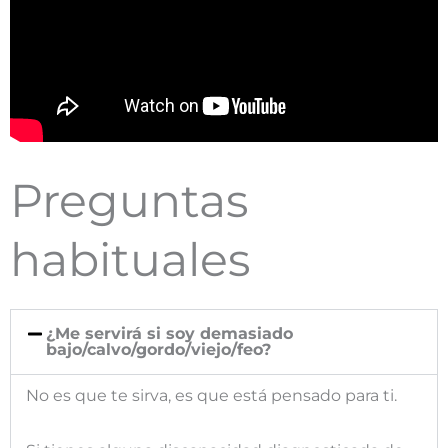
Preguntas
habituales
¿Me servirá si soy demasiado
bajo/calvo/gordo/viejo/feo?
No es que te sirva, es que está pensado para ti.