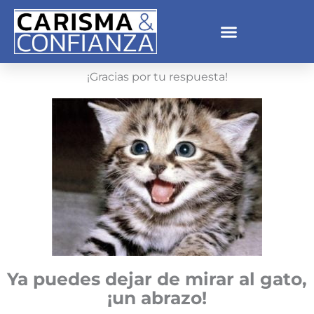
Ir
al
contenido
¡Gracias por tu respuesta!
Ya puedes dejar de mirar al gato,
¡un abrazo!